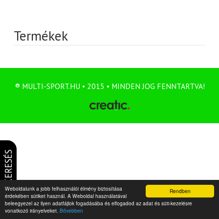
Termékek
® MULTI-SPORT.HU • 2015 • MINDEN JOG FENNTARTVA!
KERESÉS
Weboldalunk a jobb felhasználói élmény biztosítása
Rendben
érdekében sütiket használ. A Weboldal használatával
beleegyezel az ilyen adatfájlok fogadásába és elfogadod az adat és süti-kezelésre
vonatkozó irányelveket.
Bővebben